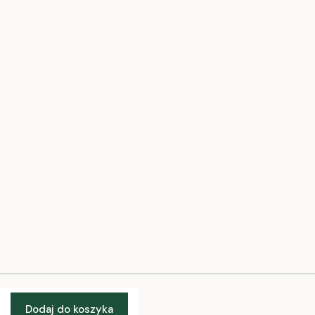
Formy płatności
Czas i koszty dostawy
Warunki i etapy zamówienia
Jak kupować?
O nas
O nas
Kontakt i dane firmy
Kontakt
Blog
Pytania i odpowiedzi
Dodaj do koszyka